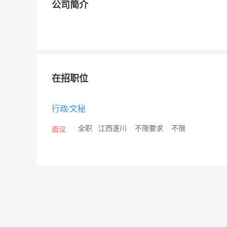
公司简介
在招职位
行政∕文秘
/
全职
/
江西遂川
/
不限要求
/
不限
面议