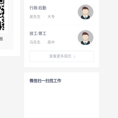
行政/后勤
吴先生
·
大专
技工/普工
息
马先生
·
高中
查看更多简历
微信扫一扫找工作