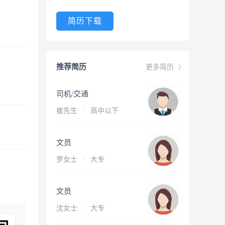
简历下载
推荐简历
更多简历
司机/交通
崔先生
·
高中以下
文员
罗女士
·
大专
文员
沈女士
·
大专